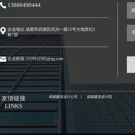
13880490444
姓
企业地址:成都市武侯区武兴一路15号大地世纪1
手
栋7层
企业邮箱:3319932585@qq.com
成都建筑设计公司
成都建筑设计院
友情链接
LINKS